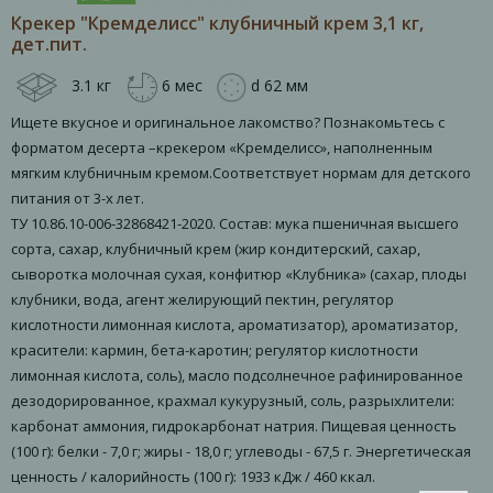
Крекер "Кремделисс" клубничный крем 3,1 кг,
дет.пит.
3.1 кг
6 мес
d 62 мм
Ищете вкусное и оригинальное лакомство? Познакомьтесь с
форматом десерта –крекером «Кремделисс», наполненным
мягким клубничным кремом.Соответствует нормам для детского
питания от 3-х лет.
ТУ 10.86.10-006-32868421-2020. Состав: мука пшеничная высшего
сорта, сахар, клубничный крем (жир кондитерский, сахар,
сыворотка молочная сухая, конфитюр «Клубника» (сахар, плоды
клубники, вода, агент желирующий пектин, регулятор
кислотности лимонная кислота, ароматизатор), ароматизатор,
красители: кармин, бета-каротин; регулятор кислотности
лимонная кислота, соль), масло подсолнечное рафинированное
дезодорированное, крахмал кукурузный, соль, разрыхлители:
карбонат аммония, гидрокарбонат натрия. Пищевая ценность
(100 г): белки - 7,0 г; жиры - 18,0 г; углеводы - 67,5 г. Энергетическая
ценность / калорийность (100 г): 1933 кДж / 460 ккал.