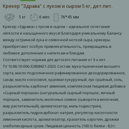
Крекер "Здрава" с луком и сыром 5 кг, дет.пит.
5 кг
6 мес
76*45 мм
Крекер «Здрава» с луком и сыром – идеальное сочетание
лёгкости и насыщенного вкуса! Благодаря уникальному балансу
между остринкой лука и сливочной ноткой сыра, крекеры
приобретают особую привлекательность, превращаясь в
любимое дополнение к напиткам и блюдам.
Соответствует нормам для детского питания от 3-х лет.
ТУ 10.86.10-006-32868421-2020. Состав: мука пшеничная высшего
сорта, масло подсолнечное рафинированное дезодорированное,
сахар, масло кокосовое, крахмал кукурузный, лук сушёный, соль,
разрыхлитель карбонат аммония, комплексная пищевая добавка
«Сырный порошок» (натуральный сырный порошок, яичный
порошок, заменитель молочных сливок (сыворотка молочная,
жир растительный), ароматизатор, мальтодекстрин),
разрыхлитель гидрокарбонат натрия, регулятор кислотности
лимонная кислота, ароматизатор, краситель каротин, дрожжи
хлебопекарные сухие. Пищевая ценность (100 г): белки - 8,0 г;