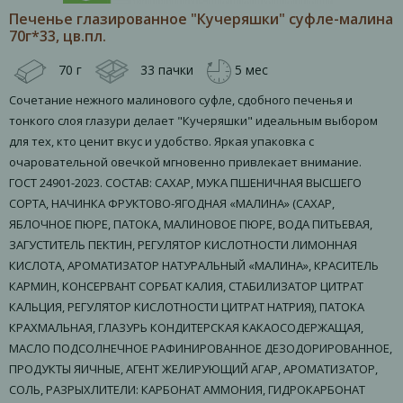
Печенье глазированное "Кучеряшки" суфле-малина
70г*33, цв.пл.
70 г
33 пачки
5 мес
Сочетание нежного малинового суфле, сдобного печенья и
тонкого слоя глазури делает "Кучеряшки" идеальным выбором
для тех, кто ценит вкус и удобство. Яркая упаковка с
очаровательной овечкой мгновенно привлекает внимание.
ГОСТ 24901-2023. СОСТАВ: САХАР, МУКА ПШЕНИЧНАЯ ВЫСШЕГО
СОРТА, НАЧИНКА ФРУКТОВО-ЯГОДНАЯ «МАЛИНА» (САХАР,
ЯБЛОЧНОЕ ПЮРЕ, ПАТОКА, МАЛИНОВОЕ ПЮРЕ, ВОДА ПИТЬЕВАЯ,
ЗАГУСТИТЕЛЬ ПЕКТИН, РЕГУЛЯТОР КИСЛОТНОСТИ ЛИМОННАЯ
КИСЛОТА, АРОМАТИЗАТОР НАТУРАЛЬНЫЙ «МАЛИНА», КРАСИТЕЛЬ
КАРМИН, КОНСЕРВАНТ СОРБАТ КАЛИЯ, СТАБИЛИЗАТОР ЦИТРАТ
КАЛЬЦИЯ, РЕГУЛЯТОР КИСЛОТНОСТИ ЦИТРАТ НАТРИЯ), ПАТОКА
КРАХМАЛЬНАЯ, ГЛАЗУРЬ КОНДИТЕРСКАЯ КАКАОСОДЕРЖАЩАЯ,
МАСЛО ПОДСОЛНЕЧНОЕ РАФИНИРОВАННОЕ ДЕЗОДОРИРОВАННОЕ,
ПРОДУКТЫ ЯИЧНЫЕ, АГЕНТ ЖЕЛИРУЮЩИЙ АГАР, АРОМАТИЗАТОР,
СОЛЬ, РАЗРЫХЛИТЕЛИ: КАРБОНАТ АММОНИЯ, ГИДРОКАРБОНАТ