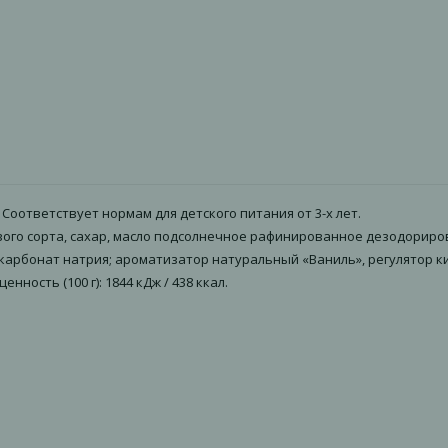
оответствует нормам для детского питания от 3-х лет.
первого сорта, сахар, масло подсолнечное рафинированное дезодорир
карбонат натрия; ароматизатор натуральный «Ваниль», регулятор кис
 ценность (100 г): 1844 кДж / 438 ккал.