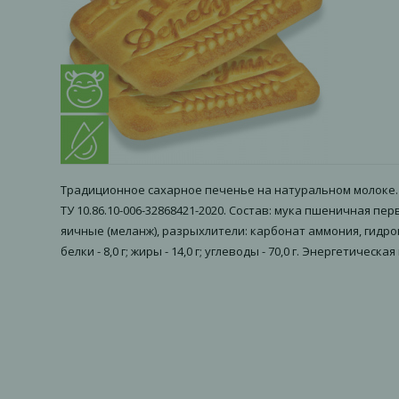
Традиционное сахарное печенье на натуральном молоке. С
ТУ 10.86.10-006-32868421-2020. Состав: мука пшеничная 
яичные (меланж), разрыхлители: карбонат аммония, гидро
белки - 8,0 г; жиры - 14,0 г; углеводы - 70,0 г. Энергетическая