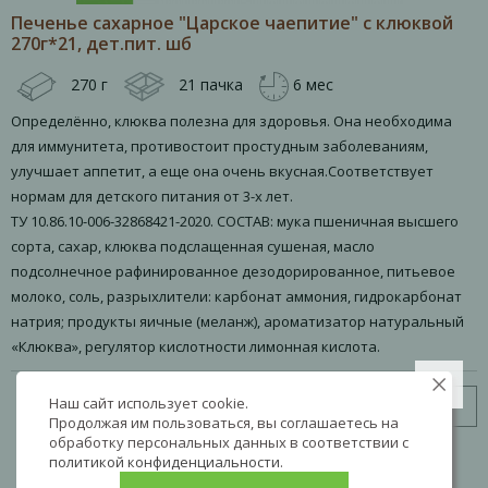
Печенье сахарное "Царское чаепитие" с клюквой
270г*21, дет.пит. шб
270 г
21 пачка
6 мес
Определённо, клюква полезна для здоровья. Она необходима
для иммунитета, противостоит простудным заболеваниям,
улучшает аппетит, а еще она очень вкусная.Соответствует
нормам для детского питания от 3-х лет.
ТУ 10.86.10-006-32868421-2020. СОСТАВ: мука пшеничная высшего
сорта, сахар, клюква подслащенная сушеная, масло
подсолнечное рафинированное дезодорированное, питьевое
молоко, соль, разрыхлители: карбонат аммония, гидрокарбонат
натрия; продукты яичные (меланж), ароматизатор натуральный
«Клюква», регулятор кислотности лимонная кислота.
Наш сайт использует cookie.
Узнать цену
Продолжая им пользоваться, вы соглашаетесь на
обработку персональных данных в соответствии с
политикой конфиденциальности
.