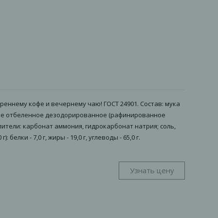
еннему кофе и вечернему чаю! ГОСТ 24901. Состав: мука
ое отбеленное дезодорированное (рафинированное
ители: карбонат аммония, гидрокарбонат натрия; соль,
ки - 7,0 г, жиры - 19,0 г, углеводы - 65,0 г.
Узнать цену