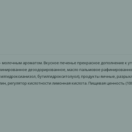
- молочным ароматом. Вкусное печенье прекрасное дополнение к утр
рафинированное дезодорированное, масло пальмовое рафинированн
лгидроксианизол, бутилгидрокситолуол), продукты яичные, разрыхл
регулятор кислотности лимонная кислота. Пищевая ценность (100 г): бел