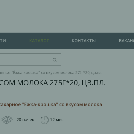
СТИ
КАТАЛОГ
КОНТАКТЫ
ВАКАН
енье "Ёжка-крошка" со вкусом молока 275г*20, цв.пл.
СОМ МОЛОКА 275Г*20, ЦВ.ПЛ.
сахарное "Ёжка-крошка" со вкусом молока
20 пачек
12 мес