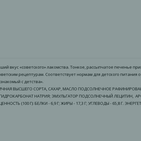
ий вкус «советского» лакомства. Тонкое, рассыпчатое печенье прия
етским рецептурам. Соответствует нормам для детского питания от 
знакомый с детства».
А ПШЕНИЧНАЯ ВЫСШЕГО СОРТА, САХАР, МАСЛО ПОДСОЛНЕЧНОЕ РАФИНИР
 ГИДРОКАРБОНАТ НАТРИЯ; ЭМУЛЬГАТОР ПОДСОЛНЕЧНЫЙ ЛЕЦИТИН, АР
Ь (100 Г): БЕЛКИ - 6,9 Г; ЖИРЫ - 17,3 Г; УГЛЕВОДЫ - 65,8 Г. ЭНЕРГЕ