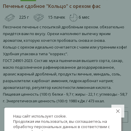
Печенье сдобное "Кольцо" с орехом фас
225 г
15 пачек
6 мес
Песочное печенье с посыпкой дроблёным орехом. обязательно
придётся вам по вкусу. Орехи наполняют выпечку ярким
ароматом, которую хочется пробовать снова и снова.
Кольцо с орехом идеально сочетается с чаем или утренним кофе!
Удобная упаковка типа "коррекс".
ГОСТ 24901-2023. Состав: мука пшеничная высшего сорта, сахар,
масло подсолнечное рафинированное дезодорированное,
арахис жареный дробленый, продукты яичные, миндаль, соль,
разрыхлители: карбонат аммония, гидрокарбонат натрия;
ароматизатор, регулятор кислотности лимонная кислота.
Пищевая ценность (100 г): белки - 9,7 г; жиры - 22,1 г; углеводы - 58,7
г. Энергетическая ценность (100 г): 1980 кДж / 473 ккал.
Наш сайт использует cookie.
Узнать цену
Продолжая им пользоваться, вы соглашаетесь на
обработку персональных данных в соответствии с