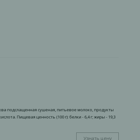
юква подслащенная сушеная, питьевое молоко, продукты
та. Пищевая ценность (100 г): белки - 6,4 г; жиры - 19,3
Узнать цену