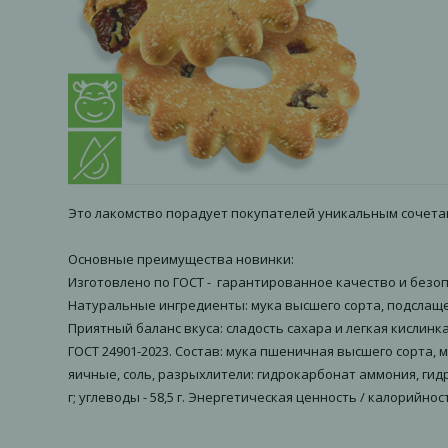
Это лакомство порадует покупателей уникальным сочетан
Основные преимущества новинки:
Изготовлено по ГОСТ - гарантированное качество и безоп
Натуральные ингредиенты: мука высшего сорта, подслаще
Приятный баланс вкуса: сладость сахара и легкая кислинк
ГОСТ 24901-2023. Состав: мука пшеничная высшего сорта
яичные, соль, разрыхлители: гидрокарбонат аммония, гидро
г; углеводы - 58,5 г. Энергетическая ценность / калорийность 