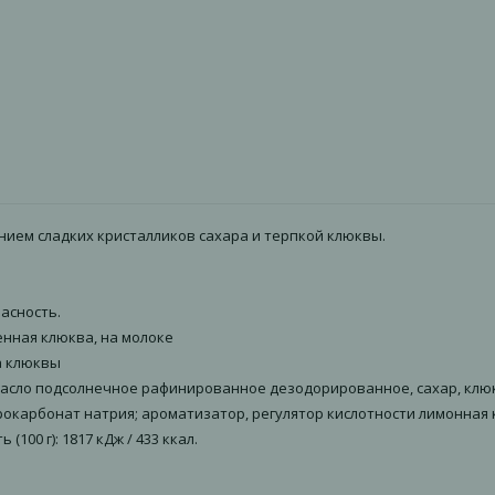
ием сладких кристалликов сахара и терпкой клюквы.
асность.
нная клюква, на молоке
а клюквы
, масло подсолнечное рафинированное дезодорированное, сахар, кл
карбонат натрия; ароматизатор, регулятор кислотности лимонная кисло
(100 г): 1817 кДж / 433 ккал.