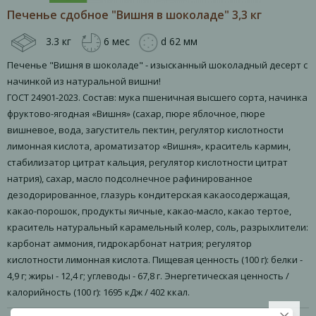
Печенье сдобное "Вишня в шоколаде" 3,3 кг
3.3 кг
6 мес
d 62 мм
Печенье "Вишня в шоколаде" - изысканный шоколадный десерт с
начинкой из натуральной вишни!
ГОСТ 24901-2023. Состав: мука пшеничная высшего сорта, начинка
фруктово-ягодная «Вишня» (сахар, пюре яблочное, пюре
вишневое, вода, загуститель пектин, регулятор кислотности
лимонная кислота, ароматизатор «Вишня», краситель кармин,
стабилизатор цитрат кальция, регулятор кислотности цитрат
натрия), сахар, масло подсолнечное рафинированное
дезодорированное, глазурь кондитерская какаосодержащая,
какао-порошок, продукты яичные, какао-масло, какао тертое,
краситель натуральный карамельный колер, соль, разрыхлители:
карбонат аммония, гидрокарбонат натрия; регулятор
кислотности лимонная кислота. Пищевая ценность (100 г): белки -
4,9 г; жиры - 12,4 г; углеводы - 67,8 г. Энергетическая ценность /
калорийность (100 г): 1695 кДж / 402 ккал.