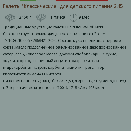
Галеты "Классические" для детского питания 2,45
2450 г
1 пачка
9 мес
Традиционные хрустящие галеты из пшеничной муки.
Соответствует нормам для детского питания от 3-х лет.
ТУ 10.86.10-006-32868421-2020. Состав: мука пшеничная первого
сорта, масло подсолнечное рафинированное дезодорированное,
сахар, соль, кокосовое масло, дрожжи хлебопекарные сухие,
эмульгатор подсолнечный лецитин, разрыхлители:
гидрокарбонат натрия, карбонат аммония; регулятор
кислотности лимонная кислота.
Пищевая ценность (100 г): белки - 9,5 г; жиры - 12,2 г; углеводы - 65,0
г. Энергетическая ценность (100 г): 1718 кДж / 408 ккал.