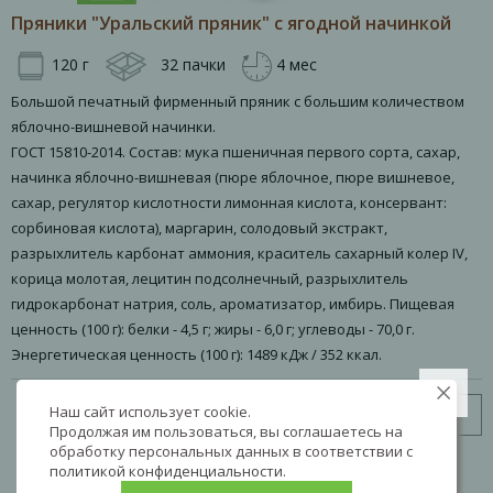
Пряники "Уральский пряник" с ягодной начинкой
120 г
32 пачки
4 мес
Большой печатный фирменный пряник с большим количеством
яблочно-вишневой начинки.
ГОСТ 15810-2014. Состав: мука пшеничная первого сорта, сахар,
начинка яблочно-вишневая (пюре яблочное, пюре вишневое,
сахар, регулятор кислотности лимонная кислота, консервант:
сорбиновая кислота), маргарин, солодовый экстракт,
разрыхлитель карбонат аммония, краситель сахарный колер IV,
корица молотая, лецитин подсолнечный, разрыхлитель
гидрокарбонат натрия, соль, ароматизатор, имбирь. Пищевая
ценность (100 г): белки - 4,5 г; жиры - 6,0 г; углеводы - 70,0 г.
Энергетическая ценность (100 г): 1489 кДж / 352 ккал.
Наш сайт использует cookie.
Узнать цену
Продолжая им пользоваться, вы соглашаетесь на
обработку персональных данных в соответствии с
политикой конфиденциальности
.