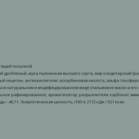
тящей посыпкой.
ареный дроблёный, мука пшеничная высшего сорта, жир кондитерский
й лецитин, антиокислители: аскорбиновая кислота, альфа-токоферо
в натуральном и модифицированном виде (пальмовое масло и его ф
ельное рафинированное, ароматизатор, разрыхлители: карбонат амм
оды - 46,7 г. Энергетическая ценность (100 г): 2172 кДж / 521 ккал.