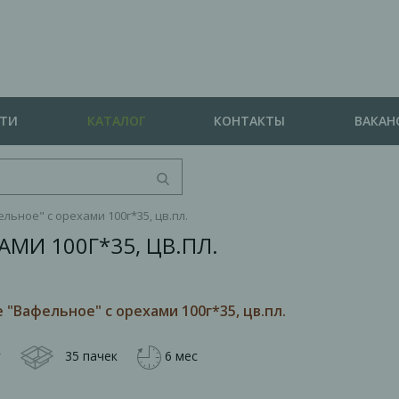
СТИ
КАТАЛОГ
КОНТАКТЫ
ВАКАН
ьное" с орехами 100г*35, цв.пл.
МИ 100Г*35, ЦВ.ПЛ.
"Вафельное" с орехами 100г*35, цв.пл.
г
35 пачек
6 мес