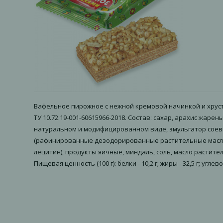
Вафельное пирожное с нежной кремовой начинкой и хрус
ТУ 10.72.19-001-60615966-2018. Состав: сахар, арахис ж
натуральном и модифицированном виде, эмульгатор соевы
(рафинированные дезодорированные растительные масла 
лецитин), продукты яичные, миндаль, соль, масло растит
Пищевая ценность (100 г): белки - 10,2 г; жиры - 32,5 г; углев