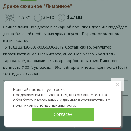
Драже сахарное "Лимонное"
1.8 кг
3 мес
d 27 мм
Сочное лимонное драже в сахарной посыпке идеально подойдет
для любителей необычных ярких вкусов. В ярком фирменном
мини-экране.
ТУ 10.82.23.130-003-00356336-2019. Состав: сахар, регулятор
кислотности лимонная кислота, лимонное масло, краситель
тартразин*, разрыхлитель гидрокарбонат натрия. Пищевая
ценность (100 г): углеводы - 96,5 г. Энергетическая ценность (100 г):
1616 кДж / 386 ккал.
Наш сайт использует cookie.
Узнать цену
Продолжая им пользоваться, вы соглашаетесь на
обработку персональных данных в соответствии с
политикой конфиденциальности
.
Согласен
LIVE