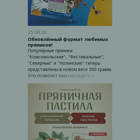
25.06.26
Обновлённый формат любимых
пряников!
Популярные пряники
"Комсомольские", "Фестивальные",
"Северные" и "Нолинские" теперь
представлены в новом весе 300 грамм.
Это позволит вам насладиться
любимым вкусом по более
привлекательной цене на полке.
Отличная возможность побаловать
себя и близких!