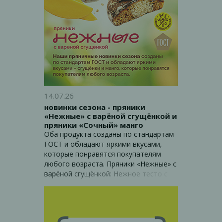
14.07.26
новинки сезона - пряники
«Нежные» с варёной сгущёнкой и
пряники «Сочный» манго
Оба продукта созданы по стандартам
ГОСТ и обладают яркими вкусами,
которые понравятся покупателям
любого возраста. Пряники «Нежные» с
варёной сгущёнкой: Нежное тесто с
добавлением натуральной сгущёнки.
Идеально сочетаются с тёплым чаем
и кофе. Пряники «Сочный» манго:
Уникальное сочетание теста и ярким