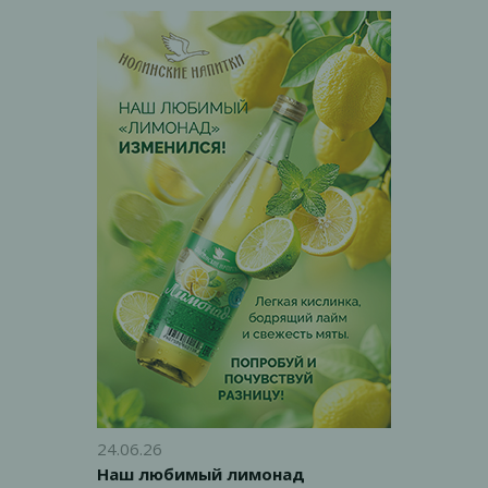
с яблоком - натуральное яблочное
повидло и кусочки свежего яблока с
апельсином - натуральное яблочное
повидло и кусочки свежего апельсина
с лимоном - натуральное яблочное
повидло и кусочки свежего лимона С
вареной сгущенкой - натуральное
яблочное повидло с добавлением
варёного сгущенного молока
24.06.26
Наш любимый лимонад