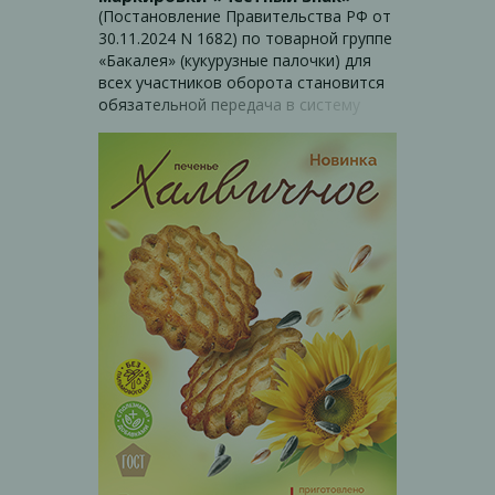
(Постановление Правительства РФ от
30.11.2024 N 1682) по товарной группе
«Бакалея» (кукурузные палочки) для
всех участников оборота становится
обязательной передача в систему
маркировки сведений при переходе
права собственности на продукцию
посредством подачи через ЭДО
(электронный документооборот)
универсального передаточного
документа в объемно-сортовом
формате: код товара (GTIN) и
количество. Покупатель
маркированного товара обязан: Если
ПОКУПАТЕЛЬ ранее не работал в
системе «Честный знак»: - пройти
регистрацию в системе «Честный
знак»; - работать через систему
электронного документооборота
(ЭДО). Если ПОКУПАТЕЛЬ уже
работает в системе «Честный знак»: -
добавить на сайте «Честный знак»