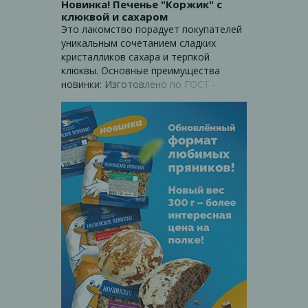
Новинка! Печенье "Коржик" с
бухгалтерия соблюдают требования и
клюквой и сахаром
сроки.
Это лакомство порадует покупателей
уникальным сочетанием сладких
кристалликов сахара и терпкой
клюквы. Основные преимущества
новинки: Изготовлено по ГОСТ -
гарантированное качество и
безопасность. Натуральные
ингредиенты: мука высшего сорта,
подслащенная клюква, на молоке
Приятный баланс вкуса: сладость
сахара и легкая кислинка клюквы