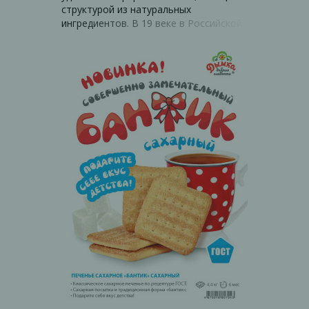
структурой из натуральных
ингредиентов. В 19 веке в Российской
империи такие изделия называлось
восточными, потому что классический
рецепт сладости пришел к нам из
Персии. Они очень полюбились во
многих странах мира, а в Греции и
Турции являются национальным
лакомством. Аналог сдобы с
добавлением джема – это хорошо
известное и любимое нами курабье.