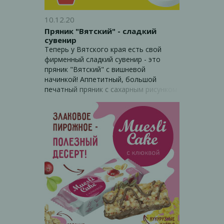
10.12.20
Пряник "Вятский" - сладкий
сувенир
Теперь у Вятского края есть свой
фирменный сладкий сувенир - это
пряник "Вятский" с вишневой
начинкой! Аппетитный, большой
печатный пряник с сахарным рисунком
в стиле дымковской росписи с
ароматным вишневым вареньем - м-м-
м, отказаться невозможно!