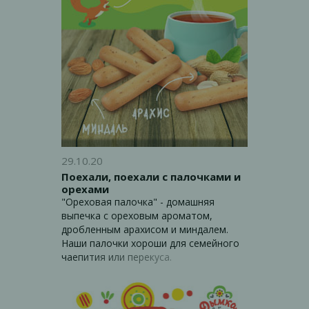
говорит о высоком качестве продукта
и непревзойденном вкусе! А еще
"Апельсиновые солнышки" легкие,
рассыпчатые, ароматные! В холодное
время года, когда так не хватает
солнца и радостных впечатлений, они
подарят вам радость, тепло и любовь.
29.10.20
Поехали, поехали с палочками и
орехами
"Ореховая палочка" - домашняя
выпечка с ореховым ароматом,
дробленным арахисом и миндалем.
Наши палочки хороши для семейного
чаепития или перекуса.