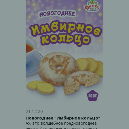
помогать нам всегда: стабильную
работу, домашнее тепло, любовь
родных и близких. Будем ценить все
это еще сильнее! Иногда новые
возможности первоначально
воспринимаются как препятствия,
пожелаем, чтобы в непростых
условиях удавалось увидеть пути для
развития.
21.12.20
Новогоднее "Имбирное кольцо"
Ах, это волшебное предновогоднее
время! Сам воздух, кажется, напоен