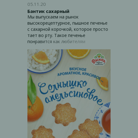
05.11.20
Бантик сахарный
Мы выпускаем на рынок
высокорецептурное, пышное печенье
с сахарной корочкой, которое просто
тает во рту. Такое печенье
понравится как любителям
традиционных продуктов, которые
обратят внимание на состав по ГОСТ,
так и ценителям чего-то новенького и
вкусного к чаю, потому что у печенья
необычная структура, нежная и
рассыпчатая.