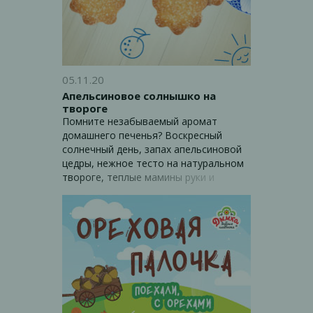
05.11.20
Апельсиновое солнышко на
твороге
Помните незабываемый аромат
домашнего печенья? Воскресный
солнечный день, запах апельсиновой
цедры, нежное тесто на натуральном
твороге, теплые мамины руки и
ожидание чуда в виде горячего,
только из духовки, сдобного печенья
в форме сердечек, звёздочек,
солнышек… Мы решили подарить
своим покупателям эти мгновения
счастья и создали вкусные и
ароматные «Апельсиновые солнышки»
на твороге. В их составе натуральное
апельсиновое масло и творог, что