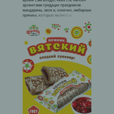
ароматами грядущих праздников:
мандарины, хвоя и, конечно, имбирные
пряники, которые являются
традиционным рождественским
угощением. Аромат и вкус корицы и
имбиря дарит ощущение предстоящей
сказки и воплощения загаданных
желаний. Мы взяли все лучшее от
традиционной рецептуры пряников и
создали вкуснейшее «Имбирное
кольцо» - пряники с натуральным
имбирем и без пальмового масла.
Такие пряники станут лучшим
дополнением теплых семейных
вечеров или отличным подарком для
гостей во время визитов на
новогодних каникулах