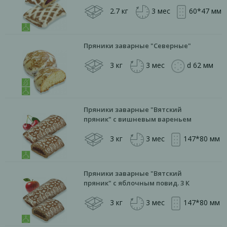
2.7 кг
3 мес
60*47 мм
Пряники заварные "Северные"
3 кг
3 мес
d 62 мм
Пряники заварные "Вятский
пряник" с вишневым вареньем
3 кг
3 мес
147*80 мм
Пряники заварные "Вятский
пряник" с яблочным повид. 3 К
3 кг
3 мес
147*80 мм