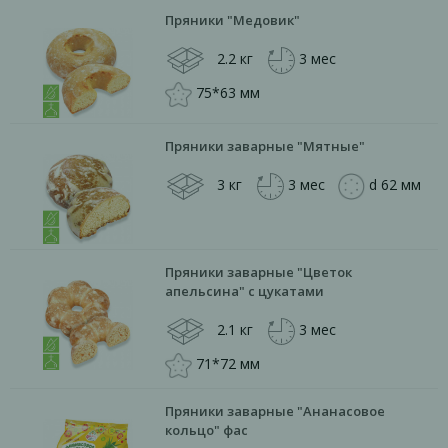
Пряники "Медовик"
2.2 кг
3 мес
75*63 мм
Пряники заварные "Мятные"
3 кг
3 мес
d 62 мм
Пряники заварные "Цветок
апельсина" с цукатами
2.1 кг
3 мес
71*72 мм
Пряники заварные "Ананасовое
кольцо" фас