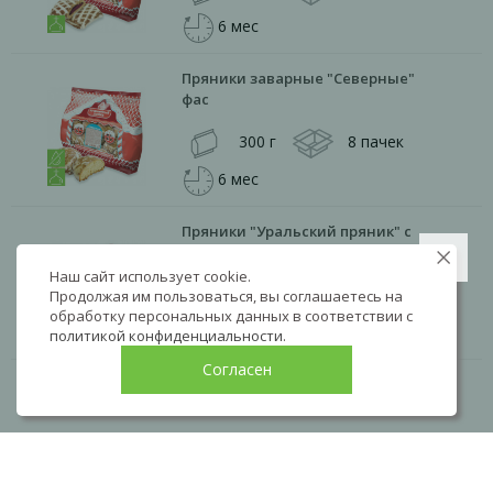
6 мес
Пряники заварные "Северные"
фас
300 г
8 пачек
6 мес
Пряники "Уральский пряник" с
ягодной начинкой
Наш сайт использует cookie.
120 г
32 пачки
Продолжая им пользоваться, вы соглашаетесь на
обработку персональных данных в соответствии с
4 мес
политикой конфиденциальности
.
Согласен
LIVE