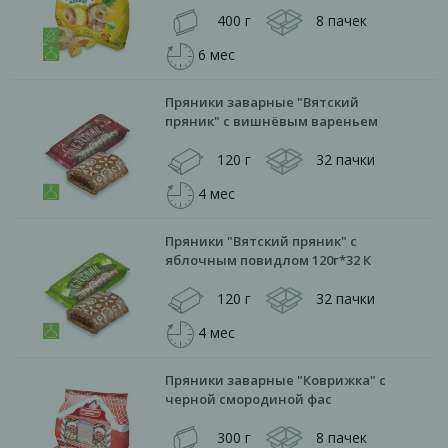
400 г
8 пачек
6 мес
Пряники заварные "Вятский
пряник" с вишнёвым вареньем
120 г
32 пачки
4 мес
Пряники "Вятский пряник" с
яблочным повидлом 120г*32 К
120 г
32 пачки
4 мес
Пряники заварные "Коврижка" с
черной смородиной фас
300 г
8 пачек