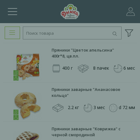
Пряники "Цветок апельсина"
400г*8, цв.пл.
400 г
8 пачек
6 мес
Пряники заварные "Ананасовое
кольцо"
2.2 кг
3 мес
d 72 мм
Пряники заварные "Коврижка" с
черной смородиной