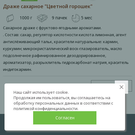
Драже сахарное "Цветной горошек"
1000 г
9 пачек
5 мес
Сахарное драже с фруктово-ягодными ароматами.
. Состав: сахар, регулятор кислотности кислота лимонная, агент
антислёживающий тальк, красители натуральные: кармин,
куркумин; микрокристаллический воск-глазирователь, масло
подсолнечное рафинированное дезодорированное,
ароматизатор, разрыхлитель гидрокарбонат натрия, краситель
индигокармин.
Узнать цену
Наш сайт использует cookie.
Продолжая им пользоваться, вы соглашаетесь на
обработку персональных данных в соответствии с
политикой конфиденциальности
.
Согласен
LIVE