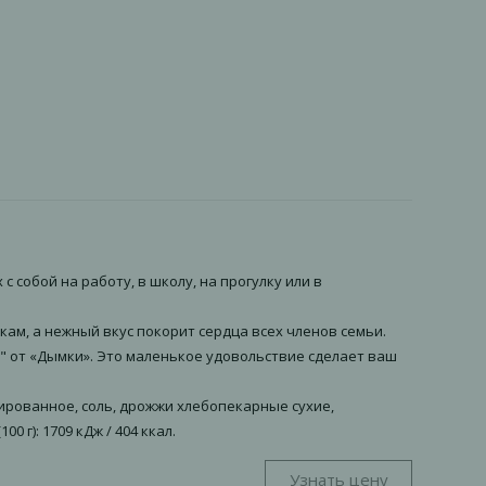
 собой на работу, в школу, на прогулку или в
кам, а нежный вкус покорит сердца всех членов семьи.
 от «Дымки». Это маленькое удовольствие сделает ваш
ированное, соль, дрожжи хлебопекарные сухие,
0 г): 1709 кДж / 404 ккал.
Узнать цену