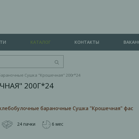
СТИ
КАТАЛОГ
КОНТАКТЫ
ВАКАН
бараночные Сушка "Крошечная" 200г*24
ЧНАЯ" 200Г*24
хлебобулочные бараночные Сушка "Крошечная" фас
24 пачки
6 мес