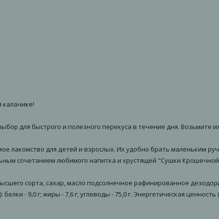
 калачике!
ор для быстрого и полезного перекуса в течение дня. Возьмите их с
ое лакомство для детей и взрослых. Их удобно брать маленьким руч
льным сочетанием любимого напитка и хрустящей "Сушки Крошечной"
 высшего сорта, сахар, масло подсолнечное рафинированное дезодор
и - 9,0 г; жиры - 7,6 г; углеводы - 75,0 г. Энергетическая ценность (10