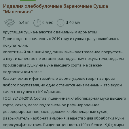
Изделия хлебобулочные бараночные Сушка
"Маленькая"
5.4 кг
6 мес
d 40 мм
Хрустящая сушка-малютка с ванильным ароматом.
Производство началось в 2019 году и сушка сразу полюбилась
покупателям.
Аппетитный внешний вид сушки вызывает желание похрустеть,
а вкус и качество не оставит равнодушным покупателя, ведь мы
производим сушку на муке высшего сорта, на свежем
подсолнечном масле.
Классические и фантазийные формы удовлетворят запросы
любого покупателя, но одно останется неизменным – это вкус и
качество сушек от КК «Дымка».
ГОСТ 32124-2013. Состав: пшеничная хлебопекарная мука высшего
сорта, сахар, масло подсолнечное рафинированное
дезодорированное, соль, дрожжи хлебопекарные сухие,
разрыхлитель карбонат аммония, вещество для обработки муки
пиросульфит натрия. Пищевая ценность (100 г): белки - 9,0 г; жиры -