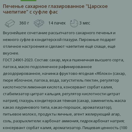
Печенье сахарное глазированное "Царское
чаепитие" с суфле фас
360 г
14 пачек
3 мес
Вкуснейшее сочетание рассыпчатого сахарного печенья и
нежного суфле в кондитерской глазури. Пирожные подарят
отличное настроения и сделают чаепитие ещё слаще, ещё
вкуснее.
ГОСТ 24901-2023. Состав: сахар, мука пшеничная высшего сорта,
патока, масло подсолнечное рафинированное
дезодорированное, начинка фруктово-ягодная «Яблоко» (сахар,
пюре яблочное, патока, вода, загуститель пектин, регулятор
кислотности лимонная кислота, консервант сорбат калия,
стабилизатор цитрат кальция, регулятор кислотности цитрат
натрия), глазурь кондитерская тёмная (сахар, заменитель масла
какао лауринового типа, какао-порошок, ароматизатор),
питьевое молоко, продукты яичные, агент желирующий агар,
соль, разрыхлители: карбонат аммония, гидрокарбонат натрия;
консервант сорбат калия, ароматизатор. Пищевая ценность (100