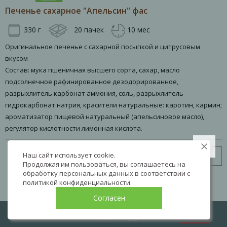
Печенье сахарное "Апельсин" фас
330 г
20 пачек
10 мес
Оригинальное печенье с сахарной посыпкой и цитрусовым
вкусом
Состав: мука пшеничная высшего сорта, сахар, масло
подсолнечное рафинированное дезодорированное,
разрыхлитель карбонат аммония, соль, разрыхлитель
гидрокарбонат натрия, красители натуральные: каротин, кармин;
ароматизатор пищевой натуральный (апельсиновое масло),
регулятор кислотности лимонная кислота.
Наш сайт использует cookie.
Узнать цену
Продолжая им пользоваться, вы соглашаетесь на
обработку персональных данных в соответствии с
политикой конфиденциальности
.
Согласен
LIVE