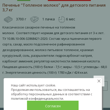
Печенье "Топленое молоко" для детского питания
3,7 кг
3700 г
1 пачка
6 мес
Классическое сахарное печенье на топленом
молоке. Соответствует нормам для детского питания от 3-х лет.
ТУ 10.86.10-006-32868421-2020. Состав: мука пшеничная первого
сорта, сахар, масло подсолнечное рафинированное
дезодорированное, молоко питьевое топленое, крахмал
кукурузный, соль, разрыхлители: гидрокарбонат натрия,
карбонат аммония; регулятор кислотности лимонная кислота.
Пищевая ценность (100 г): белки - 7,5 г; жиры - 13,5 г; углеводы - 68,0
г. Энергетическая ценность (100 г): 1783 кДж / 424 ккал.
Наш сайт использует cookie.
Узнать цену
Продолжая им пользоваться, вы соглашаетесь на
обработку персональных данных в соответствии с
политикой конфиденциальности
.
Согласен