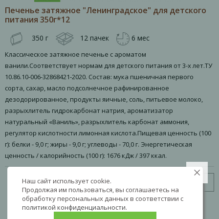
Печенье затяжное "Ленинградское" для детского
питания 350г*12
350 г
12 пачек
6 мес
Классическое затяжное печенье с ароматом
ванили.Соответствует нормам для детского питания от 3-х лет.ТУ
10.86.10-006-32868421-2020. Состав: мука пшеничная первого
сорта, сахар, масло подсолнечное рафинированное
дезодорированное, продукты яичные, соль, питьевое молоко,
разрыхлитель гидрокарбонат натрия, ароматизатор
натуральный «Ваниль», разрыхлитель карбонат аммония,
регулятор кислотности лимонная кислота.Пищевая ценность (100
г): белки - 9,0 г; жиры - 9,0 г; углеводы - 70,0 г. Энергетическая
ценность / калорийность (100 г): 1676 кДж / 397 ккал.
Наш сайт использует cookie.
Узнать цену
Продолжая им пользоваться, вы соглашаетесь на
обработку персональных данных в соответствии с
политикой конфиденциальности
.