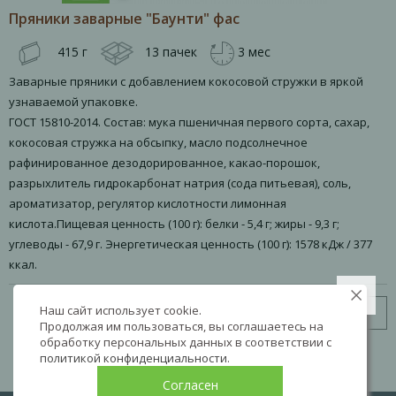
Пряники заварные "Баунти" фас
415 г
13 пачек
3 мес
Заварные пряники с добавлением кокосовой стружки в яркой
узнаваемой упаковке.
ГОСТ 15810-2014. Состав: мука пшеничная первого сорта, сахар,
кокосовая стружка на обсыпку, масло подсолнечное
рафинированное дезодорированное, какао-порошок,
разрыхлитель гидрокарбонат натрия (сода питьевая), соль,
ароматизатор, регулятор кислотности лимонная
кислота.Пищевая ценность (100 г): белки - 5,4 г; жиры - 9,3 г;
углеводы - 67,9 г. Энергетическая ценность (100 г): 1578 кДж / 377
ккал.
Наш сайт использует cookie.
Узнать цену
Продолжая им пользоваться, вы соглашаетесь на
обработку персональных данных в соответствии с
политикой конфиденциальности
.
Согласен