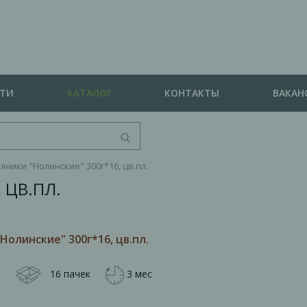
СТИ
КАТАЛОГ
КОНТАКТЫ
ВАКАН
яники "Нолинские" 300г*16, цв.пл.
 ЦВ.ПЛ.
Нолинские" 300г*16, цв.пл.
г
16 пачек
3 мес