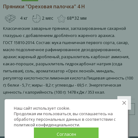
Пряники "Ореховая палочка" 4 Н
4 кг
2 мес
68*32 мм
Классические заварные пряники, заглазированные сахарной
глазурью с добавлением дроблёного жареного арахиса.
ГОСТ 15810-2014. Состав: мука пшеничная первого сорта, сахар,
масло подсолнечное рафинированное дезодорированное,
арахис жареный дробленый, разрыхлитель карбонат аммония,
какао-порошок, разрыхлитель гидрокарбонат натрия (сода
питьевая), соль, ароматизатор «Орех лесной», миндаль,
регулятор кислотности лимонная кислота.Пищевая ценность (100
г): белки - 5,7 г; жиры - 8,2 г; углеводы - 69,5 г. Энергетическая
ценность / калорийность (100 г): 1478 кДж / 353 ккал.
Наш сайт использует cookie.
Узнать цену
Продолжая им пользоваться, вы соглашаетесь на
обработку персональных данных в соответствии с
политикой конфиденциальности
.
Согласен