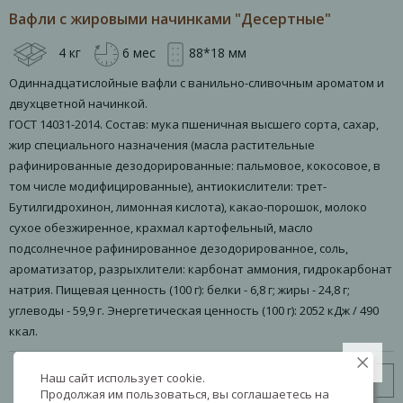
Вафли с жировыми начинками "Десертные"
4 кг
6 мес
88*18 мм
Одиннадцатислойные вафли с ванильно-сливочным ароматом и
двухцветной начинкой.
ГОСТ 14031-2014. Состав: мука пшеничная высшего сорта, сахар,
жир специального назначения (масла растительные
рафинированные дезодорированные: пальмовое, кокосовое, в
том числе модифицированные), антиокислители: трет-
Бутилгидрохинон, лимонная кислота), какао-порошок, молоко
сухое обезжиренное, крахмал картофельный, масло
подсолнечное рафинированное дезодорированное, соль,
ароматизатор, разрыхлители: карбонат аммония, гидрокарбонат
натрия. Пищевая ценность (100 г): белки - 6,8 г; жиры - 24,8 г;
углеводы - 59,9 г. Энергетическая ценность (100 г): 2052 кДж / 490
ккал.
Наш сайт использует cookie.
Узнать цену
Продолжая им пользоваться, вы соглашаетесь на