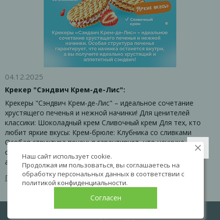
04.12.2025
Крекер "Сэндвич Крем-де-Лис":
Крекеры "Сэндвич Крем-де-Лис" – идеальное сочетание
хрустящего печенья и нежной начинки! Для ценителей
классики: Шоколадный крем Сливочный крем Для тех, кто
любит яркие вкусы: Крем-брюле: Клубника со сливками
Особая структура печенья гарантирует, что начинка
останется внутри, а вы получите идеально хрустящий и
Наш сайт использует cookie.
аппетитный сэндвич
Продолжая им пользоваться, вы соглашаетесь на
обработку персональных данных в соответствии с
Перейти к товару
политикой конфиденциальности
.
Согласен
LIVE