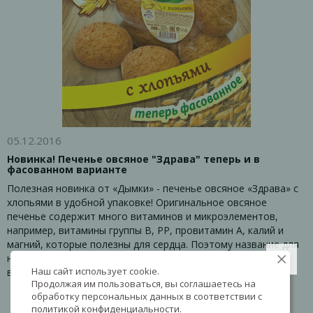
05.12.2016
Новинка! Печенье овсяное "Здрава" теперь и в
фасованном варианте
Полезная новинка от «Дымки» - печенье овсяное «Здрава» с
хлопьями в удобной упаковке! Оригинальное овсяное
печенье содержит много витаминов и микроэлементов,
например, витамины группы В, РР, провитамин А, калий и
магний, которые полезны для сердца. Поэтому название для
новой линейки выбрано – «Здрава», т.е. это печенье для
Наш сайт использует cookie.
вашего здоровья.
Продолжая им пользоваться, вы соглашаетесь на
обработку персональных данных в соответствии с
политикой конфиденциальности
.