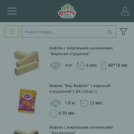
Вафли с жировыми начинками
"Вареная сгущенка"
4 кг
6 мес
88*18 мм
Вафли "Вау-Вафля!" с вареной
сгущенкой 1,8 К (24 шт.)
1.8 кг
12 мес
d 90 мм
Вафли с жировыми начинками
"Десертные"