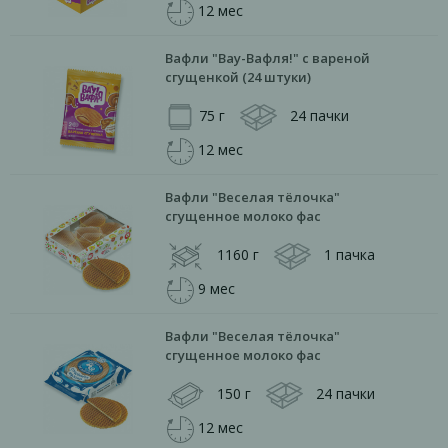
12 мес
Вафли "Вау-Вафля!" с вареной
сгущенкой (24 штуки)
75 г
24 пачки
12 мес
Вафли "Веселая тёлочка"
сгущенное молоко фас
1160 г
1 пачка
9 мес
Вафли "Веселая тёлочка"
сгущенное молоко фас
150 г
24 пачки
12 мес