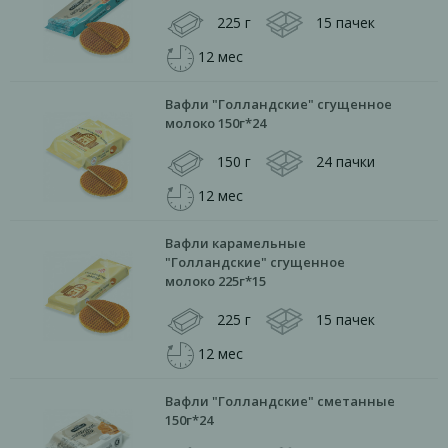
225 г
15 пачек
12 мес
Вафли "Голландские" сгущенное
молоко 150г*24
150 г
24 пачки
12 мес
Вафли карамельные
"Голландские" сгущенное
молоко 225г*15
225 г
15 пачек
12 мес
Вафли "Голландские" сметанные
150г*24