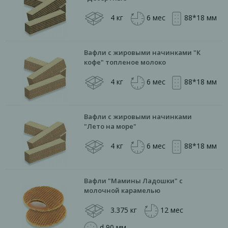
4 кг
6 мес
88*18 мм
Вафли с жировыми начинками "К
кофе" топленое молоко
4 кг
6 мес
88*18 мм
Вафли с жировыми начинками
"Лето на море"
4 кг
6 мес
88*18 мм
Вафли "Мамины Ладошки" с
молочной карамелью
3.375 кг
12 мес
d 90 мм