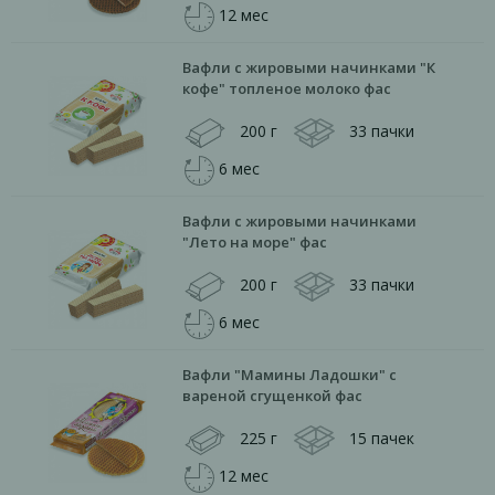
12 мес
Вафли с жировыми начинками "К
кофе" топленое молоко фас
200 г
33 пачки
6 мес
Вафли с жировыми начинками
"Лето на море" фас
200 г
33 пачки
6 мес
Вафли "Мамины Ладошки" с
вареной сгущенкой фас
225 г
15 пачек
12 мес