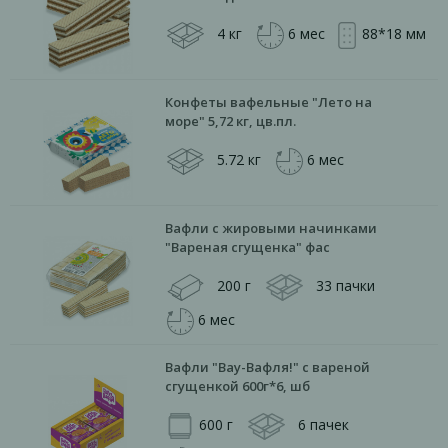
4 кг
6 мес
88*18 мм
Конфеты вафельные "Лето на
море" 5,72 кг, цв.пл.
5.72 кг
6 мес
Вафли с жировыми начинками
"Вареная сгущенка" фас
200 г
33 пачки
6 мес
Вафли "Вау-Вафля!" с вареной
сгущенкой 600г*6, шб
600 г
6 пачек