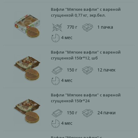
Вафли "Мягкие вафли" с вареной
сгущенкой 0,77 кг, экр.бел.
770 г
1 пачка
4 мес
Вафли "Мягкие вафли" с вареной
сгущенкой 150г*12, шб
150 г
12 пачек
4 мес
Вафли "Мягкие вафли" с вареной
сгущенкой 150г*24
150 г
24 пачки
4 мес
Вафли "Мягкие вафли" с