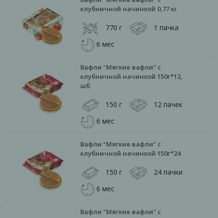
клубничной начинкой 0,77 кг
770 г
1 пачка
6 мес
Вафли "Мягкие вафли" с
клубничной начинкой 150г*12,
шб
150 г
12 пачек
6 мес
Вафли "Мягкие вафли" с
клубничной начинкой 150г*24
150 г
24 пачки
6 мес
Вафли "Мягкие вафли" с